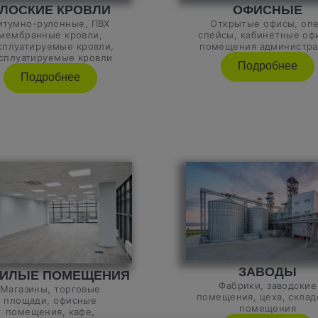
ОФИСНЫЕ
ЛОСКИЕ КРОВЛИ
Открытые офисы, оп
итумно-рулонные, ПВХ
спейсы, кабинетные оф
мембранные кровли,
помещения администр
сплуатируемые кровли,
сплуатируемые кровли
Подробнее
Подробнее
ЗАВОДЫ
ИЛЫЕ ПОМЕЩЕНИЯ
Фабрики, заводские
Магазины, торговые
помещения, цеха, склад
площади, офисные
помещения
помещения, кафе,