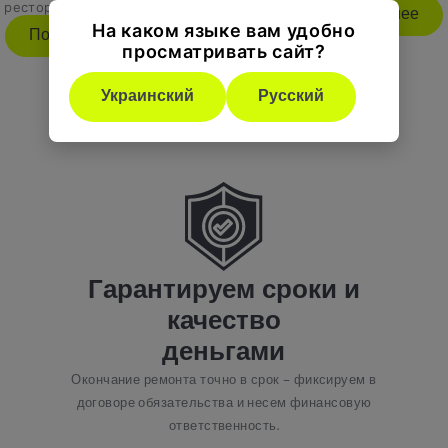
рестораны, склады
Подробнее
На каком языке вам удобно
Подробнее
просматривать сайт?
Украинский
Русский
Гарантируем сроки и
качество
деньгами
Окончание ремонта точно в срок – фиксируем в
договоре обязательства и несем финансовую
ответственность.