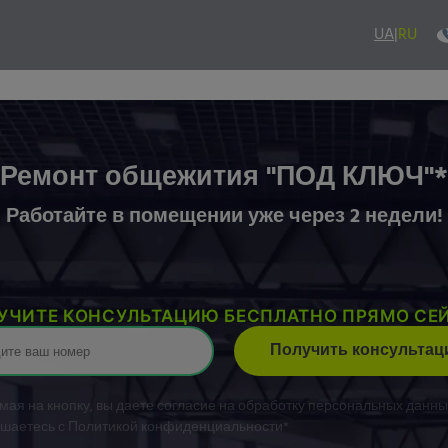
UA
|
RU
отдел
Консультация инженера
Отзывы
Наши услуги
Наши работ
Ремонт общежития "ПОД КЛЮЧ"*
Работайте в помещении уже через 2 недели!
УЧИТЕ КОНСУЛЬТАЦИЮ БЕСПЛАТНО ПРЯМО СЕ
Получить консульта
ая на кнопку, вы даете согласие на обработку персональных данны
ашаетесь с Политикой конфиденциальности*