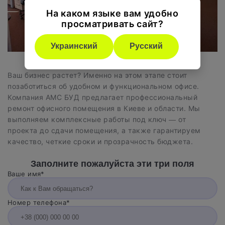
На каком языке вам удобно
просматривать сайт?
Украинский
Русский
Ваш бизнес растет? Именно на этом этапе стоит
позаботиться об удобном и функциональном офисе.
Компания АМС БУД предлагает профессиональный
ремонт офисного помещения в Киеве и области. Мы
выполняем комплексные работы под ключ — от
проекта до сдачи помещения, а также гарантируем
качество, четкие сроки и прозрачность бюджета.
Заполните пожалуйста эти три поля
Ваше имя*
Номер телефона*